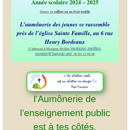
Année scolaire 2024 – 2025
Jeunes en
collège ou en lycée public
L’aumônerie des jeunes se rassemble
près de l’église Sainte Famille, au 6 rue
Henry Bordeaux
monique.mollier-
S’adresser à Monique Mollier
monier@laposte.net
06 80 14 98 68
l’Aumônerie de
l’enseignement public
est à tes côtés,