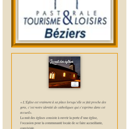
« L’Église est vraiment à sa place lorsqu’elle se fait proche des
gens, c’est notre identité de catholiques qui s’exprime dans cet
accueil».
La nuit des églises consiste à ouvrir la porte d’une église,
l’occasion pour la communauté locale de se faire accueillante,
conviviale.