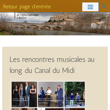
Retour page d'entrée
Skip
to
content
Les rencontres musicales au
long du Canal du Midi