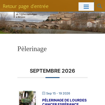
Retour page d'entrée
Skip
to
content
Pèlerinage
SEPTEMBRE 2026
Sep 15 - 19 2026
PÈLERINAGE DE LOURDES
CANCER ESPÉRANCE