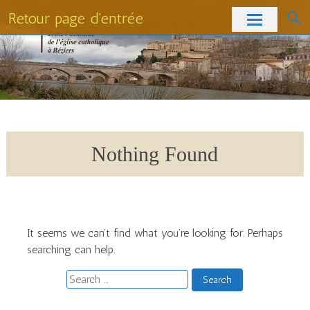
Retour page d'entrée
Skip
to
content
Nothing Found
It seems we can’t find what you’re looking for. Perhaps
searching can help.
Search
for: