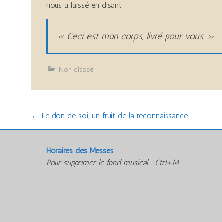
nous a laissé en disant :
« Ceci est mon corps, livré pour vous. »
Non classé
Post
←
Le don de soi, un fruit de la reconnaissance
navigation
Horaires des Messes
Pour supprimer le fond musical : Ctrl+M