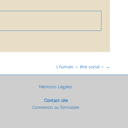
L’humain, « être social »
→
Mentions Légales
Contact site
Connexion au formulaire