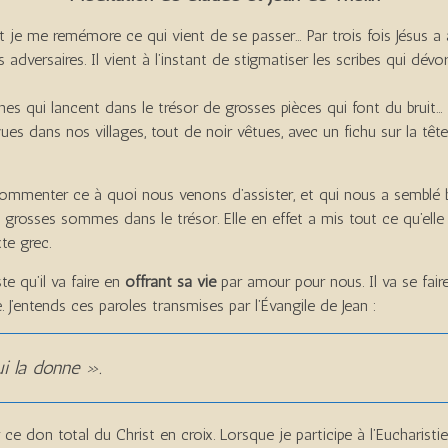
 et je me remémore ce qui vient de se passer… Par trois fois Jésus a
 adversaires. Il vient à l’instant de stigmatiser les scribes qui dév
ches qui lancent dans le trésor de grosses pièces qui font du brui
es dans nos villages, tout de noir vêtues, avec un fichu sur la tête.
a commenter ce à quoi nous venons d’assister, et qui nous a semblé b
grosses sommes dans le trésor. Elle en effet a mis tout ce qu’elle av
xte grec.
te qu’il va faire en
offrant sa vie
par amour pour nous. Il va se fai
. J’entends ces paroles transmises par l’Évangile de Jean :
i la donne ».
r ce don total du Christ en croix. Lorsque je participe à l’Eucharist