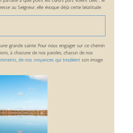
parfaite à quel point les cœurs purs voient Dieu ; le
dresse au Seigneur, elle évoque déjà cette béatitude:
ur une grande sainte. Pour nous engager sur ce chemin
tions, à chacune de nos paroles, chacun de nos
entiments, de nos croyances qui troublent
son image