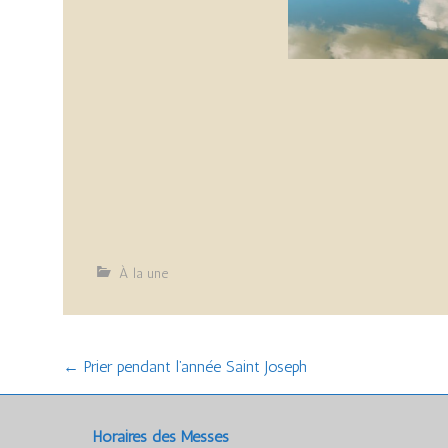
À la une
Post
←
Prier pendant l’année Saint Joseph
navigation
Horaires des Messes