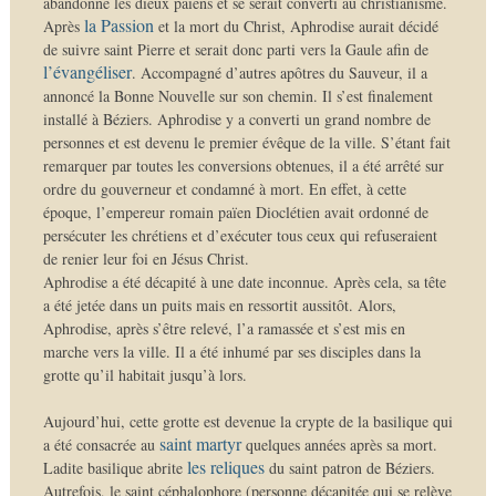
abandonné les dieux païens et se serait converti au christianisme.
la Passion
Après
et la mort du Christ, Aphrodise aurait décidé
de suivre saint Pierre et serait donc parti vers la Gaule afin de
l’évangéliser
. Accompagné d’autres apôtres du Sauveur, il a
annoncé la Bonne Nouvelle sur son chemin. Il s’est finalement
installé à Béziers. Aphrodise y a converti un grand nombre de
personnes et est devenu le premier évêque de la ville. S’étant fait
remarquer par toutes les conversions obtenues, il a été arrêté sur
ordre du gouverneur et condamné à mort. En effet, à cette
époque, l’empereur romain païen Dioclétien avait ordonné de
persécuter les chrétiens et d’exécuter tous ceux qui refuseraient
de renier leur foi en Jésus Christ.
Aphrodise a été décapité à une date inconnue. Après cela, sa tête
a été jetée dans un puits mais en ressortit aussitôt. Alors,
Aphrodise, après s’être relevé, l’a ramassée et s’est mis en
marche vers la ville. Il a été inhumé par ses disciples dans la
grotte qu’il habitait jusqu’à lors.
Aujourd’hui, cette grotte est devenue la crypte de la basilique qui
saint martyr
a été consacrée au
quelques années après sa mort.
les reliques
Ladite basilique abrite
du saint patron de Béziers.
Autrefois, le saint céphalophore (personne décapitée qui se relève