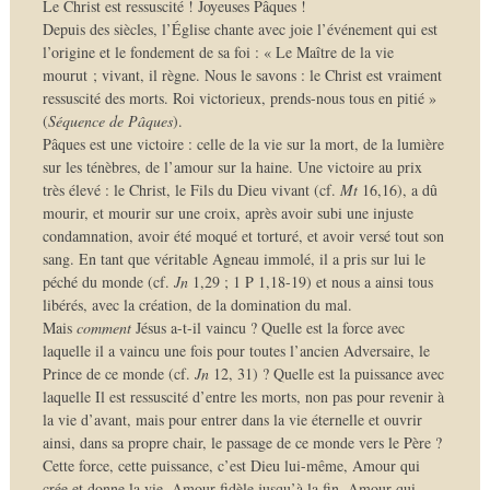
Le Christ est ressuscité ! Joyeuses Pâques !
Depuis des siècles, l’Église chante avec joie l’événement qui est
l’origine et le fondement de sa foi : « Le Maître de la vie
mourut ; vivant, il règne. Nous le savons : le Christ est vraiment
ressuscité des morts. Roi victorieux, prends-nous tous en pitié »
(
Séquence de Pâques
).
Pâques est une victoire : celle de la vie sur la mort, de la lumière
sur les ténèbres, de l’amour sur la haine. Une victoire au prix
très élevé : le Christ, le Fils du Dieu vivant (cf.
Mt
16,16), a dû
mourir, et mourir sur une croix, après avoir subi une injuste
condamnation, avoir été moqué et torturé, et avoir versé tout son
sang. En tant que véritable Agneau immolé, il a pris sur lui le
péché du monde (cf.
Jn
1,29 ; 1 P 1,18-19) et nous a ainsi tous
libérés, avec la création, de la domination du mal.
Mais
comment
Jésus a-t-il vaincu ? Quelle est la force avec
laquelle il a vaincu une fois pour toutes l’ancien Adversaire, le
Prince de ce monde (cf.
Jn
12, 31) ? Quelle est la puissance avec
laquelle Il est ressuscité d’entre les morts, non pas pour revenir à
la vie d’avant, mais pour entrer dans la vie éternelle et ouvrir
ainsi, dans sa propre chair, le passage de ce monde vers le Père ?
Cette force, cette puissance, c’est Dieu lui-même, Amour qui
crée et donne la vie, Amour fidèle jusqu’à la fin, Amour qui