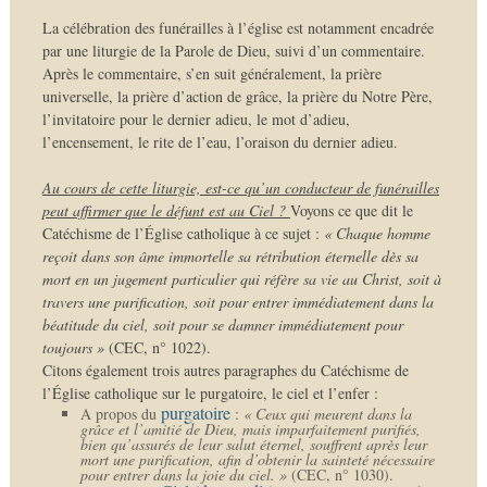
La célébration des funérailles à l’église est notamment encadrée
par une liturgie de la Parole de Dieu, suivi d’un commentaire.
Après le commentaire, s’en suit généralement, la prière
universelle, la prière d’action de grâce, la prière du Notre Père,
l’invitatoire pour le dernier adieu, le mot d’adieu,
l’encensement, le rite de l’eau, l’oraison du dernier adieu.
Au cours de cette liturgie, est-ce qu’un conducteur de funérailles
peut affirmer que le défunt est au Ciel ?
Voyons ce que dit le
Catéchisme de l’Église catholique à ce sujet :
« Chaque homme
reçoit dans son âme immortelle sa rétribution éternelle dès sa
mort en un jugement particulier qui réfère sa vie au Christ, soit à
travers une purification, soit pour entrer immédiatement dans la
béatitude du ciel, soit pour se damner immédiatement pour
toujours »
(CEC, n° 1022).
Citons également trois autres paragraphes du Catéchisme de
l’Église catholique sur le purgatoire, le ciel et l’enfer :
purgatoire
A propos du
:
« Ceux qui meurent dans la
grâce et l’amitié de Dieu, mais imparfaitement purifiés,
bien qu’assurés de leur salut éternel, souffrent après leur
mort une purification, afin d’obtenir la sainteté nécessaire
pour entrer dans la joie du ciel. »
(CEC, n° 1030).