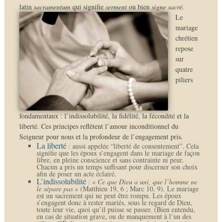
latin
sacramentum
qui signifie
serment
ou bien
signe sacré.
Le
mariage
chrétien
repose
sur
quatre
piliers
fondamentaux : l’indissolubilité, la fidélité, la fécondité et la
liberté. Ces principes reflètent l’amour inconditionnel du
Seigneur pour nous et la profondeur de l’engagement pris.
La liberté
: aussi appelée “liberté de consentement”. Cela
signifie que les époux s’engagent dans le mariage de façon
libre, en pleine conscience et sans contrainte ni peur.
Chacun a pris un temps suffisant pour discerner son choix
afin de poser un acte éclairé.
L’indissolubilité
: «
Ce que Dieu a uni, que l’homme ne
le sépare pas
» (Matthieu 19, 6 ; Marc 10, 9). Le mariage
est un sacrement qui ne peut être rompu. Les époux
s’engagent donc à rester mariés, sous le regard de Dieu,
toute leur vie, quoi qu’il puisse se passer. (Bien entendu,
en cas de situation grave, ou de manquement à l’un des