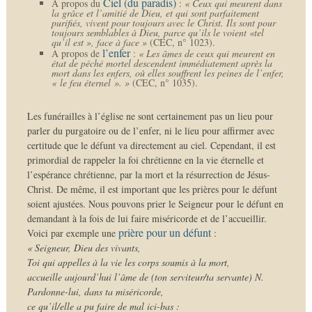
Ciel (du paradis)
A propos du
:
« Ceux qui meurent dans
la grâce et l’amitié de Dieu, et qui sont parfaitement
purifiés, vivent pour toujours avec le Christ. Ils sont pour
toujours semblables à Dieu, parce qu’ils le voient «tel
qu’il est », face à face »
(CEC, n° 1023).
l’enfer
A propos de
:
« Les âmes de ceux qui meurent en
état de péché mortel descendent immédiatement après la
mort dans les enfers, où elles souffrent les peines de l’enfer,
« le feu éternel ». »
(CEC, n° 1035).
Les funérailles à l’église ne sont certainement pas un lieu pour
parler du purgatoire ou de l’enfer, ni le lieu pour affirmer avec
certitude que le défunt va directement au ciel. Cependant, il est
primordial de rappeler la foi chrétienne en la vie éternelle et
l’espérance chrétienne, par la mort et la résurrection de Jésus-
Christ. De même, il est important que les prières pour le défunt
soient ajustées. Nous pouvons prier le Seigneur pour le défunt en
demandant à la fois de lui faire miséricorde et de l’accueillir.
prière pour un défunt
Voici par exemple une
:
« Seigneur, Dieu des vivants,
Toi qui appelles à la vie les corps soumis à la mort,
accueille aujourd’hui l’âme de (ton serviteur/ta servante) N.
Pardonne-lui, dans ta miséricorde,
ce qu’il/elle a pu faire de mal ici-bas :