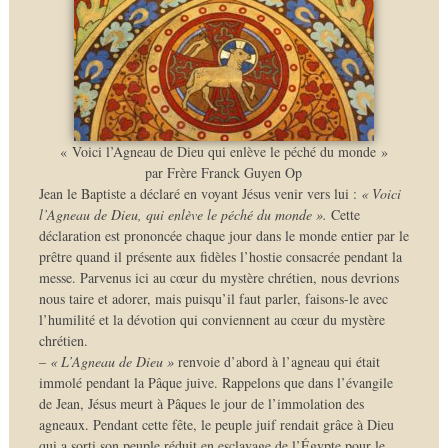
« Voici l’Agneau de Dieu qui enlève le péché du monde »
par Frère Franck Guyen Op
Jean le Baptiste a déclaré en voyant Jésus venir vers lui :
« Voici
l’Agneau de Dieu, qui enlève le péché du monde ».
Cette
déclaration est prononcée chaque jour dans le monde entier par le
prêtre quand il présente aux fidèles l’hostie consacrée pendant la
messe. Parvenus ici au cœur du mystère chrétien, nous devrions
nous taire et adorer, mais puisqu’il faut parler, faisons-le avec
l’humilité et la dévotion qui conviennent au cœur du mystère
chrétien.
–
« L’Agneau de Dieu »
renvoie d’abord à l’agneau qui était
immolé pendant la Pâque juive. Rappelons que dans l’évangile
de Jean, Jésus meurt à Pâques le jour de l’immolation des
agneaux. Pendant cette fête, le peuple juif rendait grâce à Dieu
qui a sorti son peuple réduit en esclavage de l’Égypte pour le