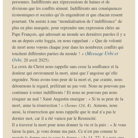
personnes. Indifférents aux répercussions de haines et de
divisions que les conflits sèment. Indifférents aux conséquences
économiques et sociales qu’ils engendrent et que chacun ressent
pourtant. On assiste à une “mondialisation de l’indifférence” de
plus en plus marquée, pour reprendre une expression chère au
Pape François, qui adressait au monde ses dernières paroles il y a
un an depuis cette loggia, en nous rappelant : « Que de volonté
de mort nous voyons chaque jour dans les nombreux conflits qui
Message Urbi et
touchent différentes parties du monde ! » (
Orbi
, 20 avril 2025).
La croix du Christ nous rappelle sans cesse la souffrance et la
douleur qui environnent la mort, ainsi que l’angoisse qu’elle
engendre. Nous avons tous peur de la mort et, par crainte, nous
détournons le regard, préférant ne pas voir. Nous ne pouvons pas
continuer à rester indifférents ! Et nous ne pouvons pas nous
résigner au mal ! Saint Augustin enseigne : « Si tu as peur de la
mort, aime la résurrection ! » (
Sermo 124
, 4). Aimons, nous
aussi, la résurrection qui nous rappelle que le mal n’a pas le
dernier mot, car il a été vaincu par le Ressuscité.
Il a traversé la mort pour nous donner la vie et la paix : « Je vous
laisse la paix, je vous donne ma paix. Ce n’est pas comme le
monde la donne que je vous la donne » (
Jn
14, 27). La paix que