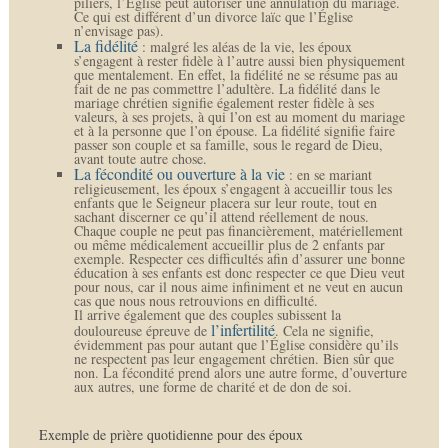
piliers, l’Église peut autoriser une annulation du mariage.
Ce qui est différent d’un divorce laïc que l’Église
n’envisage pas).
La fidélité
: malgré les aléas de la vie, les époux
s’engagent à rester fidèle à l’autre aussi bien physiquement
que mentalement. En effet, la fidélité ne se résume pas au
fait de ne pas commettre l’adultère. La fidélité dans le
mariage chrétien signifie également rester fidèle à ses
valeurs, à ses projets, à qui l’on est au moment du mariage
et à la personne que l’on épouse. La fidélité signifie faire
passer son couple et sa famille, sous le regard de Dieu,
avant toute autre chose.
La fécondité ou ouverture à la vie
: en se mariant
religieusement, les époux s’engagent à accueillir tous les
enfants que le Seigneur placera sur leur route, tout en
sachant discerner ce qu’il attend réellement de nous.
Chaque couple ne peut pas financièrement, matériellement
ou même médicalement accueillir plus de 2 enfants par
exemple. Respecter ces difficultés afin d’assurer une bonne
éducation à ses enfants est donc respecter ce que Dieu veut
pour nous, car il nous aime infiniment et ne veut en aucun
cas que nous nous retrouvions en difficulté.
Il arrive également que des couples subissent la
l’infertilité
douloureuse épreuve de
. Cela ne signifie,
évidemment pas pour autant que l’Église considère qu’ils
ne respectent pas leur engagement chrétien. Bien sûr que
non. La fécondité prend alors une autre forme, d’ouverture
aux autres, une forme de charité et de don de soi.
Exemple de prière quotidienne pour des époux