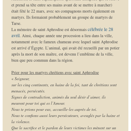
et prend sa tête entre ses mains avant de se mettre à marcher)
était fêté le 22 mars, avec ses compagnons morts également en
martyrs. Ils formaient probablement un groupe de martyrs de
Tarse.
célébrée le 28
La mémoire de saint Aphrodise est désormais
avril
. Ainsi, chaque année une procession a lieu dans la ville,
notamment avec le fameux chameau avec lequel saint Aphrodise
est arrivé d’Égypte. L’animal, qui avait été recueilli par un potier
après la mort de son maître, est devenu l’emblème de la ville,
bien que peu commun dans la région.
Prier pour les martyrs chrétiens avec saint Aphrodise
«
Seigneur,
sur les cinq continents, en haine de la foi, tant de chrétiens sont
menacés, persécutés.
Signes de contradiction, animés du seul désir d’aimer, ils
meurent pour toi qui es l’Amour.
Nous te prions pour eux, accueille-les auprès de toi.
Nous te confions aussi leurs persécuteurs, aveuglés par la haine et
la violence.
Que le sacrifice et le pardon de leurs victimes les mènent sur un