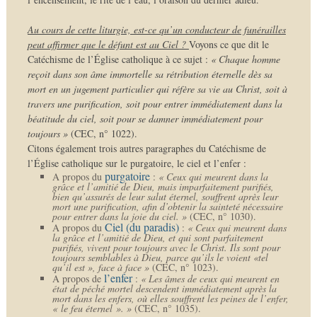
Au cours de cette liturgie, est-ce qu’un conducteur de funérailles
peut affirmer que le défunt est au Ciel ?
Voyons ce que dit le
Catéchisme de l’Église catholique à ce sujet :
« Chaque homme
reçoit dans son âme immortelle sa rétribution éternelle dès sa
mort en un jugement particulier qui réfère sa vie au Christ, soit à
travers une purification, soit pour entrer immédiatement dans la
béatitude du ciel, soit pour se damner immédiatement pour
toujours »
(CEC, n° 1022).
Citons également trois autres paragraphes du Catéchisme de
l’Église catholique sur le purgatoire, le ciel et l’enfer :
purgatoire
A propos du
:
« Ceux qui meurent dans la
grâce et l’amitié de Dieu, mais imparfaitement purifiés,
bien qu’assurés de leur salut éternel, souffrent après leur
mort une purification, afin d’obtenir la sainteté nécessaire
pour entrer dans la joie du ciel. »
(CEC, n° 1030).
Ciel (du paradis)
A propos du
:
« Ceux qui meurent dans
la grâce et l’amitié de Dieu, et qui sont parfaitement
purifiés, vivent pour toujours avec le Christ. Ils sont pour
toujours semblables à Dieu, parce qu’ils le voient «tel
qu’il est », face à face »
(CEC, n° 1023).
l’enfer
A propos de
:
« Les âmes de ceux qui meurent en
état de péché mortel descendent immédiatement après la
mort dans les enfers, où elles souffrent les peines de l’enfer,
« le feu éternel ». »
(CEC, n° 1035).