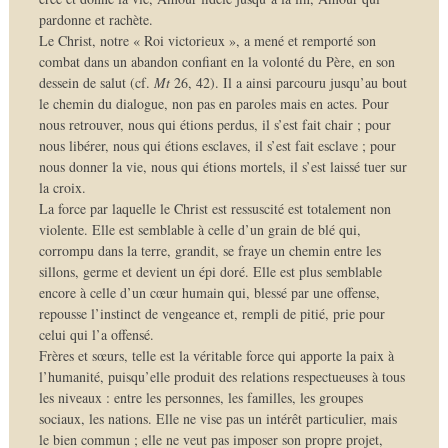
pardonne et rachète.
Le Christ, notre « Roi victorieux », a mené et remporté son
combat dans un abandon confiant en la volonté du Père, en son
dessein de salut (cf.
Mt
26, 42). Il a ainsi parcouru jusqu’au bout
le chemin du dialogue, non pas en paroles mais en actes. Pour
nous retrouver, nous qui étions perdus, il s’est fait chair ; pour
nous libérer, nous qui étions esclaves, il s’est fait esclave ; pour
nous donner la vie, nous qui étions mortels, il s’est laissé tuer sur
la croix.
La force par laquelle le Christ est ressuscité est totalement non
violente. Elle est semblable à celle d’un grain de blé qui,
corrompu dans la terre, grandit, se fraye un chemin entre les
sillons, germe et devient un épi doré. Elle est plus semblable
encore à celle d’un cœur humain qui, blessé par une offense,
repousse l’instinct de vengeance et, rempli de pitié, prie pour
celui qui l’a offensé.
Frères et sœurs, telle est la véritable force qui apporte la paix à
l’humanité, puisqu’elle produit des relations respectueuses à tous
les niveaux : entre les personnes, les familles, les groupes
sociaux, les nations. Elle ne vise pas un intérêt particulier, mais
le bien commun ; elle ne veut pas imposer son propre projet,