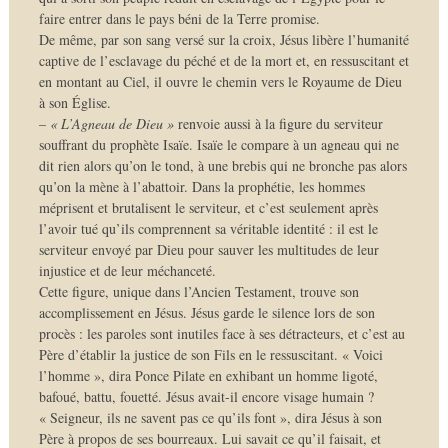
faire entrer dans le pays béni de la Terre promise.
De même, par son sang versé sur la croix, Jésus libère l’humanité
captive de l’esclavage du péché et de la mort et, en ressuscitant et
en montant au Ciel, il ouvre le chemin vers le Royaume de Dieu
à son Église.
–
« L’Agneau de Dieu »
renvoie aussi à la figure du serviteur
souffrant du prophète Isaïe. Isaïe le compare à un agneau qui ne
dit rien alors qu’on le tond, à une brebis qui ne bronche pas alors
qu’on la mène à l’abattoir. Dans la prophétie, les hommes
méprisent et brutalisent le serviteur, et c’est seulement après
l’avoir tué qu’ils comprennent sa véritable identité : il est le
serviteur envoyé par Dieu pour sauver les multitudes de leur
injustice et de leur méchanceté.
Cette figure, unique dans l’Ancien Testament, trouve son
accomplissement en Jésus. Jésus garde le silence lors de son
procès : les paroles sont inutiles face à ses détracteurs, et c’est au
Père d’établir la justice de son Fils en le ressuscitant. « Voici
l’homme », dira Ponce Pilate en exhibant un homme ligoté,
bafoué, battu, fouetté. Jésus avait-il encore visage humain ?
« Seigneur, ils ne savent pas ce qu’ils font », dira Jésus à son
Père à propos de ses bourreaux. Lui savait ce qu’il faisait, et