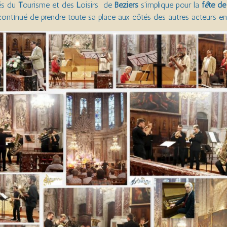
tés du
T
ourisme et des
L
oisirs de
Béziers
s’implique pour la
f
ê
te de
continué de prendre toute sa place aux côtés des autres acteurs e