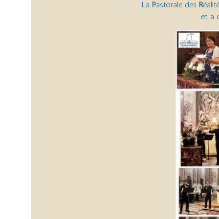
La
P
astorale des
R
éali
et a 