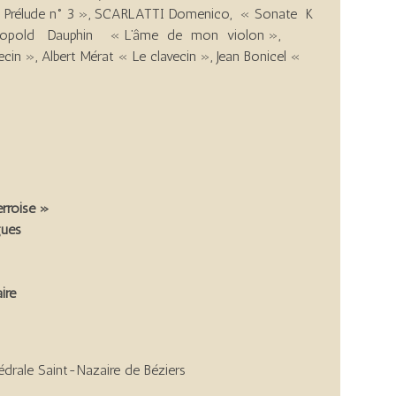
« Prélude n° 3 », SCARLATTI Domenico, « Sonate K
s », Léopold Dauphin « L’âme de mon violon »,
in », Albert Mérat « Le clavecin », Jean Bonicel «
erroise »
gues
ire
édrale Saint-Nazaire de Béziers