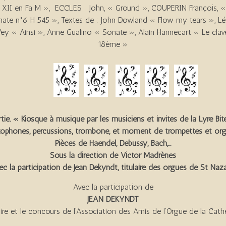
 XII en Fa M », ECCLES John, « Ground », COUPERIN François, 
Sonate n°6 H 545 », Textes de : John Dowland « Flow my tear
y « Ainsi », Anne Gualino « Sonate », Alain Hannecart « Le clavec
18ème »
tie.
« Kiosque à musique par les musiciens et invités de la Lyre Bit
ophones, percussions, trombone, et moment de trompettes et or
Pièces de Haendel, Debussy, Bach,…
Sous la direction de Victor Madrènes
ec la participation de Jean Dekyndt, titulaire des orgues de St Naza
Avec la participation de
JEAN DEKYNDT
aire et le concours de l’Association des Amis de l’Orgue de la Cath