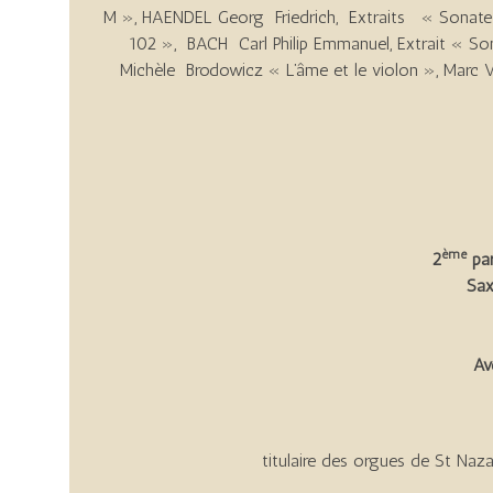
M », HAENDEL Georg Friedrich, Extraits « Sonate
102 », BACH Carl Philip Emmanuel, Extrait « 
Michèle Brodowicz « L’âme et le violon », Marc Ve
ème
2
par
Sax
Av
titulaire des orgues de St Naz