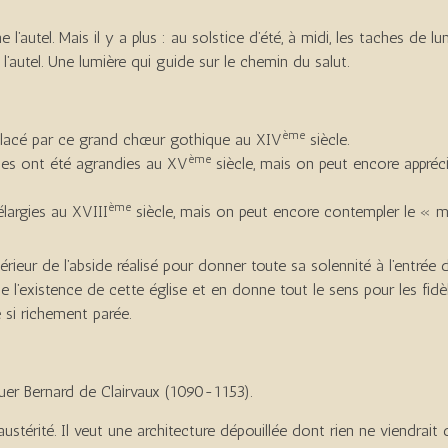
e l’autel. Mais il y a plus : au solstice d’été, à midi, les taches de
’autel. Une lumière qui guide sur le chemin du salut.
ème
placé par ce grand chœur gothique au XIV
siècle.
ème
nes ont été agrandies au XV
siècle, mais on peut encore appréci
ème
élargies au XVIII
siècle, mais on peut encore contempler le « mi
rieur de l’abside réalisé pour donner toute sa solennité à l’entré
fie l’existence de cette église et en donne tout le sens pour les fid
 si richement parée.
uer Bernard de Clairvaux (1090-1153).
térité. Il veut une architecture dépouillée dont rien ne viendrait d