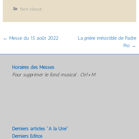
Non classé
Post
←
Messe du 15 août 2022
La prière irrésistible de Padre
Pio
→
navigation
Horaires des Messes
Pour supprimer le fond musical : Ctrl+M
Derniers articles "A la Une"
Derniers Editos