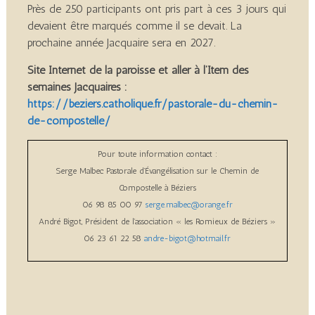
Près de 250 participants ont pris part à ces 3 jours qui
devaient être marqués comme il se devait. La
prochaine année Jacquaire sera en 2027.
Site Internet de la paroisse et aller à l’Item des
semaines Jacquaires :
https://beziers.catholique.fr/pastorale-du-chemin-
de-compostelle/
Pour toute information contact :
Serge Malbec Pastorale d’Évangélisation sur le Chemin de
Compostelle à Béziers
06 98 85 00 97
serge.malbec@orange.fr
André Bigot, Président de l’association « les Romieux de Béziers »
06 23 61 22 58
andre-bigot@hotmail.fr