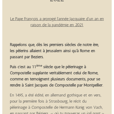
Le Pape François a prorogé l’année Jacquaire d’un an en
raison de la pandémie en 2021
Rappelons que, dès les premiers siècles de notre ère,
les pèlerins allaient à Jérusalem ainsi qu’à Rome en
passant par Béziers.
ème
Puis c’est au 11
siècle que le pèlerinage à
Compostelle supplante véritablement celui de Rome,
comme en témoignent plusieurs documents, pour se
rendre à Saint Jacques de Compostelle par Montpellier.
En 1495, a été édité, en allemand gothique et en vers,
pour la première fois à Strasbourg, le récit du
pèlerinage à Compostelle de Hermann Künig von Vach,
en passant par Béziers,
« où tu trouveras un joli pont »