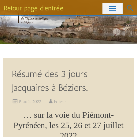
Retour page d'entrée
Skip
to
content
Résumé des 3 jours
Jacquaires à Béziers…
9 août 2022
Editeur
… sur la voie du Piémont-
Pyrénéen, les 25, 26 et 27 juillet
2022