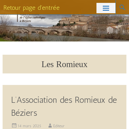
Retour page d'entrée
Skip
to
content
Les Romieux
L’Association des Romieux de
Béziers
14 mars 2025
Editeur