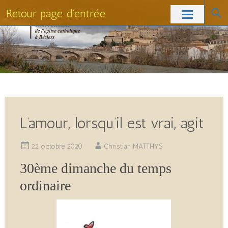
Retour page d'entrée
Skip
to
content
L’amour, lorsqu’il est vrai, agit
22 octobre 2020
Christian MATTHYS
30ème dimanche du temps
ordinaire