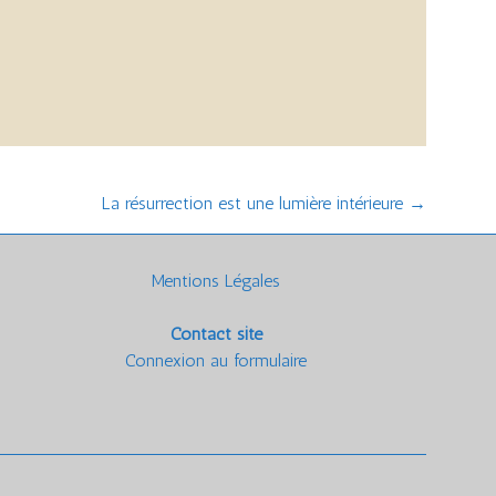
La résurrection est une lumière intérieure
→
Mentions Légales
Contact site
Connexion au formulaire