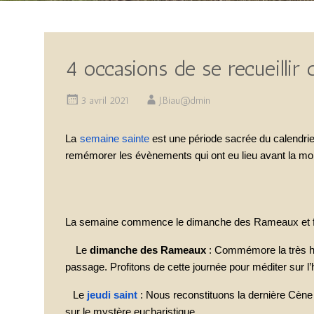
4 occasions de se recueillir 
3 avril 2021
J.Biau@dmin
La
semaine sainte
est une période sacrée du calendrie
remémorer les évènements qui ont eu lieu avant la mo
La semaine commence le dimanche des Rameaux et finit 
Le
dimanche des Rameaux
: Commémore la très hu
passage. Profitons de cette journée pour méditer sur l’h
Le
jeudi saint
: Nous reconstituons la dernière Cène 
sur le mystère eucharistique.