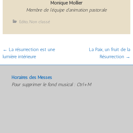
Monique Mollier
Membre de l’équipe d’animation pastorale
Edito
,
Non classé
Post
←
La résurrection est une
La Paix, un fruit de la
lumière intérieure
Résurrection
→
navigation
Horaires des Messes
Pour supprimer le fond musical : Ctrl+M