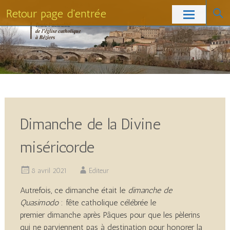
Retour page d'entrée
Skip
to
content
Dimanche de la Divine
miséricorde
8 avril 2021
Editeur
Autrefois, ce dimanche était le
dimanche de
Quasimodo
: fête catholique célébrée le
premier dimanche après Pâques pour que les pèlerins
qui ne parviennent pas à destination pour honorer la