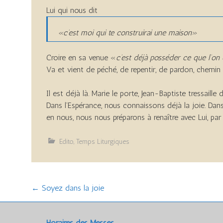
Lui qui nous dit
«c’est moi qui te construirai une maison»
Croire en sa venue «
c’est déjà posséder ce que l’on
Va et vient de péché, de repentir, de pardon, chemin d
Il est déjà là. Marie le porte, Jean-Baptiste tressaille
Dans l’Espérance, nous connaissons déjà la joie. Dans 
en nous, nous nous préparons à renaître avec Lui, par L
Edito
,
Temps Liturgiques
Post
←
Soyez dans la joie
navigation
Horaires des Messes