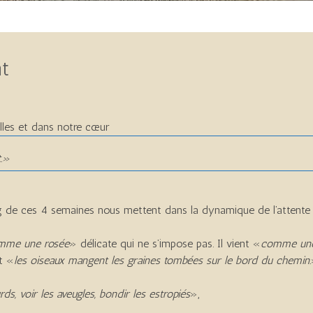
nt
illes et dans notre cœur
t
.»
ng de ces 4 semaines nous
mettent dans la dynamique de l’attente 
mme une rosée
» délicate qui ne s’impose pas. Il vient «
comme une p
et «
les oiseaux mangent les graines tombées sur le bord du chemin.
rds, voir les aveugles, bondir les estropiés
»,