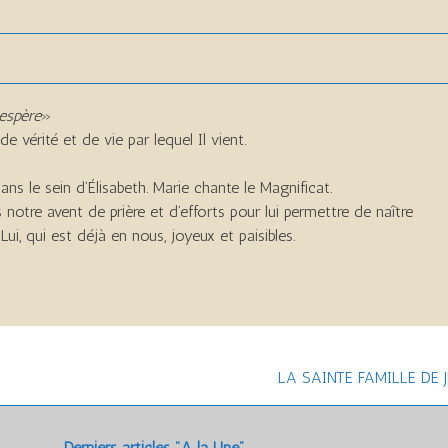
 espère
»
e vérité et de vie par lequel Il vient.
 dans le sein d’Élisabeth. Marie chante le Magnificat.
notre avent de prière et d’efforts pour lui permettre de naître
ui, qui est déjà en nous, joyeux et paisibles.
LA SAINTE FAMILLE DE JÉ
Derniers articles "A la Une"