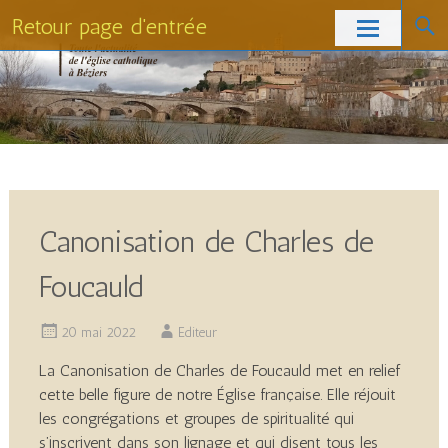
Retour page d'entrée
Skip
to
content
Canonisation de Charles de
Foucauld
20 mai 2022
Editeur
La Canonisation de Charles de Foucauld met en relief
cette belle figure de notre Église française. Elle réjouit
les congrégations et groupes de spiritualité qui
s’inscrivent dans son lignage et qui disent tous les