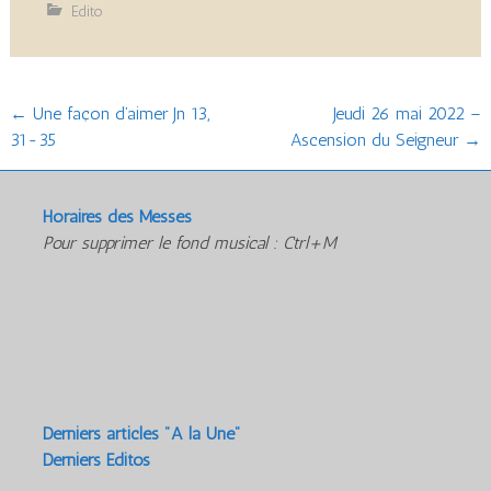
Edito
Post
←
Une façon d’aimer Jn 13,
Jeudi 26 mai 2022 –
31-35
Ascension du Seigneur
→
navigation
Horaires des Messes
Pour supprimer le fond musical : Ctrl+M
Derniers articles "A la Une"
Derniers Editos