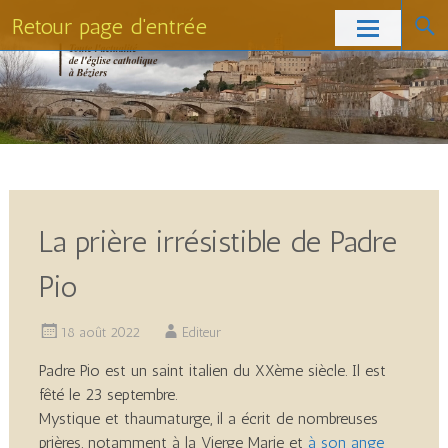
Retour page d'entrée
Skip
to
content
La prière irrésistible de Padre
Pio
18 août 2022
Editeur
Padre Pio est un saint italien du XXème siècle. Il est
fêté le 23 septembre.
Mystique et thaumaturge, il a écrit de nombreuses
prières, notamment à la Vierge Marie et
à son ange