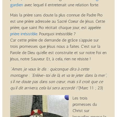
gardien
avec lequel il entretenait une relation forte.
Mais la prière sans doute la plus connue de Padre Pio
est une prière adressée au Sacré Coeur de Jésus. Cette
prière, que saint Pio récitait chaque jour, est appelée
prière irrésistible
. Pourquoi irrésistible ?
Car cette prière de demande de grâce s’appuie sur
trois promesses que Jésus nous a faites. C’est sur la
Parole de Dieu qu’elle est construite et sur notre Foi en
Jésus, notre Sauveur. Et, à cela, rien ne résiste !
“Amen, je vous le dis : quiconque dira à cette
montagne : “Enlève-toi de là, et va te jeter dans la mer”,
s’il ne doute pas dans son cœur, mais s’il croit que ce
qu’il dit arrivera, cela lui sera accordé !”
(Marc 11 ; 23)
Les trois
promesses du
Christ sur
lesquelles repose la