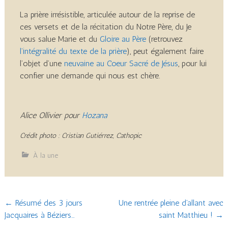
La prière irrésistible, articulée autour de la reprise de
ces versets et de la récitation du Notre Père, du Je
vous salue Marie et du
Gloire au Père
(retrouvez
l’intégralité du texte de la prière
), peut également faire
l’objet d’une
neuvaine au Coeur Sacré de Jésus
, pour lui
confier une demande qui nous est chère.
Alice Ollivier pour
Hozana
Crédit photo : Cristian Gutiérrez, Cathopic
À la une
Post
←
Résumé des 3 jours
Une rentrée pleine d’allant avec
Jacquaires à Béziers…
saint Matthieu !
→
navigation