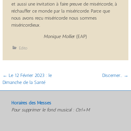
et aussi une invitation à faire preuve de miséricorde, à
réchauffer ce monde par la miséricorde. Parce que
nous avons reçu miséricorde nous sommes
miséricordieux.
Monique Mollie
r (EAP)
Edito
Post
←
Le 12 Février 2023 : le
Discerner…
→
Dimanche de la Santé
navigation
Horaires des Messes
Pour supprimer le fond musical : Ctrl+M