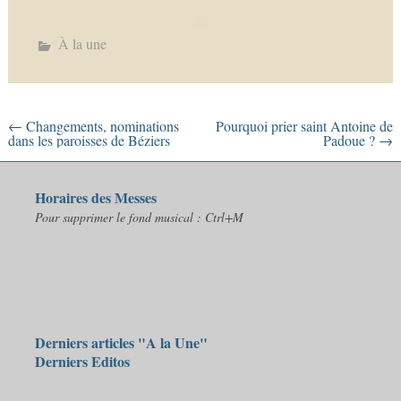
À la une
←
Changements, nominations
Pourquoi prier saint Antoine de
dans les paroisses de Béziers
Padoue ?
→
Horaires des Messes
Pour supprimer le fond musical : Ctrl+M
Derniers articles "A la Une"
Derniers Editos