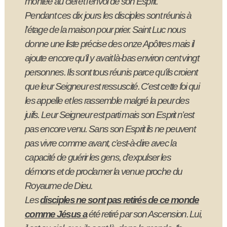
montée au ciel et l’envoi de son Esprit.
Pendant ces dix jours les disciples sont réunis à
l’étage de la maison pour prier. Saint Luc nous
donne une liste précise des onze Apôtres mais il
ajoute encore qu’il y avait là-bas environ cent vingt
personnes. Ils sont tous réunis parce qu’ils croient
que leur Seigneur est ressuscité. C’est cette foi qui
les appelle et les rassemble malgré la peur des
juifs. Leur Seigneur est parti mais son Esprit n’est
pas encore venu. Sans son Esprit ils ne peuvent
pas vivre comme avant, c’est-à-dire avec la
capacité de guérir les gens, d’expulser les
démons et de proclamer la venue proche du
Royaume de Dieu.
Les
disciples ne sont pas retirés de ce monde
comme Jésus a
été retiré par son Ascension. Lui,