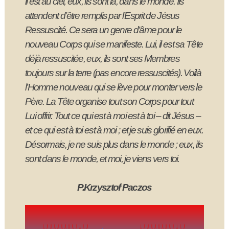
il est au ciel, eux, ils sont là, dans le monde. Ils
attendent d’être remplis par l’Esprit de Jésus
Ressuscité. Ce sera un genre d’âme pour le
nouveau Corps qui se manifeste. Lui, il est sa Tête
déjà ressuscitée, eux, ils sont ses Membres
toujours sur la terre (pas encore ressuscités). Voilà
l’Homme nouveau qui se lève pour monter vers le
Père. La Tête organise tout son Corps pour tout
Lui offrir.
Tout ce qui est à moi est à toi
– dit Jésus –
et ce qui est à toi est à moi ; et je suis glorifié en eux.
Désormais, je ne suis plus dans le monde ; eux, ils
sont dans le monde, et moi, je viens vers toi
.
P.Krzysztof Paczos