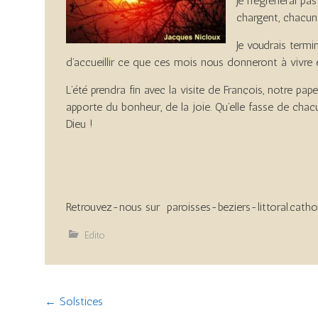
Je n’égrènerai p
chargent, chacun 
Je voudrais term
d’accueillir ce que ces mois nous donneront à vivre 
L’été prendra fin avec la visite de François, notre p
apporte du bonheur, de la joie. Qu’elle fasse de ch
Dieu 
Retrouvez-nous sur paroisses-beziers-littoral.cathol
Edito
Post
←
Solstices