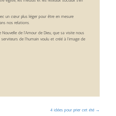
e église, les médias et les réseaux sociaux s’en
vec un cœur plus léger pour être en mesure
ns nos relations.
e Nouvelle de l’Amour de Dieu, que sa visite nous
erviteurs de l’humain voulu et créé à l’image de
4 idées pour prier cet été
→