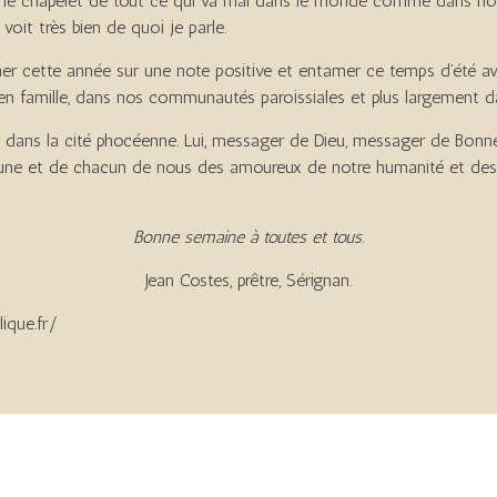
as le chapelet de tout ce qui va mal dans le monde comme dans notr
voit très bien de quoi je parle.
iner cette année sur une note positive et entamer ce temps d’été a
en famille, dans nos communautés paroissiales et plus largement da
ape dans la cité phocéenne. Lui, messager de Dieu, messager de Bonn
acune et de chacun de nous des amoureux de notre humanité et des s
!
Bonne semaine à toutes et tous
.
Jean Costes, prêtre, Sérignan.
ique.fr/