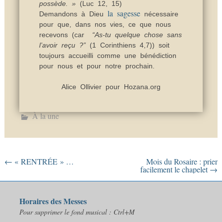
possède. »
(Luc 12, 15)
la sagesse
Demandons à Dieu
nécessaire
pour que, dans nos vies, ce que nous
recevons (car
“As-tu quelque chose sans
l’avoir reçu ?”
(1 Corinthiens 4,7)) soit
toujours accueilli comme une bénédiction
pour nous et pour notre prochain.
Alice Ollivier pour Hozana.org
À la une
←
« RENTRÉE » …
Mois du Rosaire : prier
facilement le chapelet
→
Horaires des Messes
Pour supprimer le fond musical : Ctrl+M