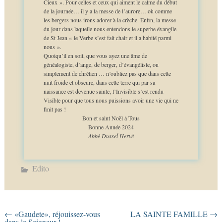
Cieux ». Pour celles et ceux qui aiment le calme du début
de la journée… il y a la messe de l’aurore… où comme
les bergers nous irons adorer à la crèche. Enfin, la messe
du jour dans laquelle nous entendons le superbe évangile
de St Jean « le Verbe s’est fait chair et il a habité parmi
nous ».
Quoiqu’il en soit, que vous ayez une âme de
généalogiste, d’ange, de berger, d’évangéliste, ou
simplement de chrétien … n’oubliez pas que dans cette
nuit froide et obscure, dans cette terre qui par sa
naissance est devenue sainte, l’Invisible s’est rendu
Visible pour que tous nous puissions avoir une vie qui ne
finit pas !
Bon et saint Noël à Tous
Bonne Année 2024
Abbé Dusseĺ Hervé
Edito
←
«Gaudete», réjouissez-vous
LA SAINTE FAMILLE
→
dans le Seigneur !