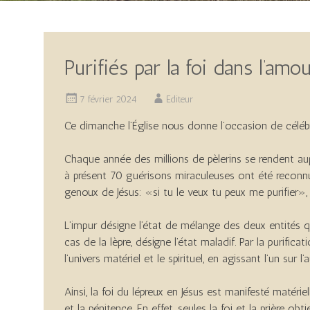
Purifiés par la foi dans l’amo
7 février 2024
Editeur
Ce dimanche l’Église nous donne l’occasion de céléb
Chaque année des millions de pèlerins se rendent au
à présent 70 guérisons miraculeuses ont été reconnue
genoux de Jésus: «si tu le veux tu peux me purifier», 
L’impur désigne l’état de mélange des deux entités qu
cas de la lèpre, désigne l’état maladif. Par la purifica
l’univers matériel et le spirituel, en agissant l’un su
Ainsi, la foi du lépreux en Jésus est manifesté matéri
et la pénitence. En effet, seules la foi et la prière obti