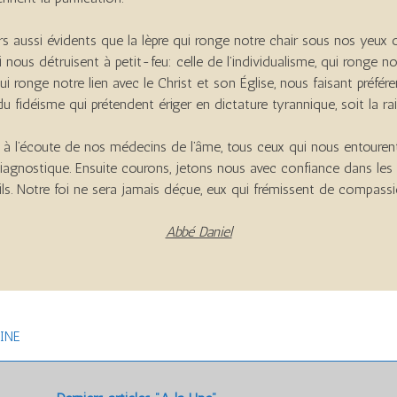
 aussi évidents que la lèpre qui ronge notre chair sous nos yeux ou
ui nous détruisent à petit-feu: celle de l’individualisme, qui ronge n
i ronge notre lien avec le Christ et son Église, nous faisant préférer 
u fidéisme qui prétendent ériger en dictature tyrannique, soit la rai
l’écoute de nos médecins de l’âme, tous ceux qui nous entourent.
 diagnostique. Ensuite courons, jetons nous avec confiance dans les
s. Notre foi ne sera jamais déçue, eux qui frémissent de compassi
Abbé Daniel
INE