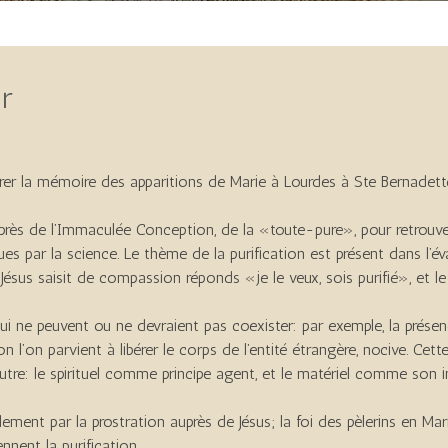
ur
rer la mémoire des apparitions de Marie à Lourdes à Ste Bernadett
près de l’Immaculée Conception, de la «toute-pure», pour retrouver
s par la science. Le thème de la purification est présent dans l’év
Jésus saisit de compassion réponds «je le veux, sois purifié», et le
i ne peuvent ou ne devraient pas coexister: par exemple, la présenc
tion l’on parvient à libérer le corps de l’entité étrangère, nocive. C
r l’autre: le spirituel comme principe agent, et le matériel comme son 
ellement par la prostration auprès de Jésus; la foi des pèlerins en M
ennent la purification.