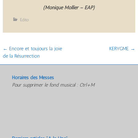
(Monique Mollier – EAP)
Edito
Post
←
Encore et toujours la joie
KERYGME
→
de la Résurrection
navigation
Horaires des Messes
Pour supprimer le fond musical : Ctrl+M