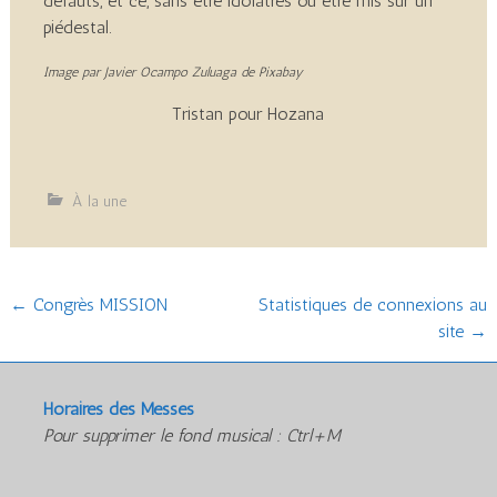
défauts, et ce, sans être idolâtrés ou être mis sur un
piédestal.
Image par Javier Ocampo Zuluaga de Pixabay
Tristan pour Hozana
À la une
Post
←
Congrès MISSION
Statistiques de connexions au
site
→
navigation
Horaires des Messes
Pour supprimer le fond musical : Ctrl+M