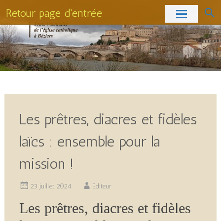
Retour page d'entrée
Skip
to
content
Les prêtres, diacres et fidèles
laïcs : ensemble pour la
mission !
23 juillet 2024
Editeur
Les prêtres, diacres et fidèles