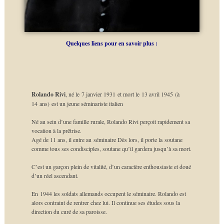
Quelques liens pour en savoir plus :
Rolando Rivi
, né le 7 janvier 1931 et mort le 13 avril 1945 (à
14 ans) est un jeune séminariste italien
Né au sein d’une famille rurale, Rolando Rivi perçoit rapidement sa
vocation à la prêtrise.
Agé de 11 ans, il entre au séminaire Dès lors, il porte la soutane
comme tous ses condisciples, soutane qu’il gardera jusqu’à sa mort.
C’est un garçon plein de vitalité, d’un caractère enthousiaste et doué
d’un réel ascendant.
En 1944 les soldats allemands occupent le séminaire. Rolando est
alors contraint de rentrer chez lui. Il continue ses études sous la
direction du curé de sa paroisse.