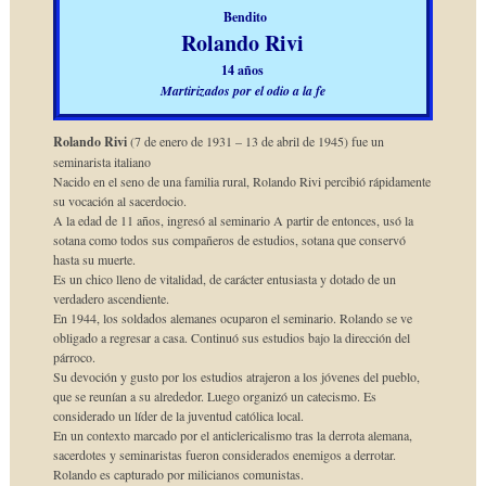
Bendito
Rolando Rivi
14 años
Martirizados por el odio a la fe
Rolando Rivi
(7 de enero de 1931 – 13 de abril de 1945) fue un
seminarista italiano
Nacido en el seno de una familia rural, Rolando Rivi percibió rápidamente
su vocación al sacerdocio.
A la edad de 11 años, ingresó al seminario A partir de entonces, usó la
sotana como todos sus compañeros de estudios, sotana que conservó
hasta su muerte.
Es un chico lleno de vitalidad, de carácter entusiasta y dotado de un
verdadero ascendiente.
En 1944, los soldados alemanes ocuparon el seminario. Rolando se ve
obligado a regresar a casa. Continuó sus estudios bajo la dirección del
párroco.
Su devoción y gusto por los estudios atrajeron a los jóvenes del pueblo,
que se reunían a su alrededor. Luego organizó un catecismo. Es
considerado un líder de la juventud católica local.
En un contexto marcado por el anticlericalismo tras la derrota alemana,
sacerdotes y seminaristas fueron considerados enemigos a derrotar.
Rolando es capturado por milicianos comunistas.