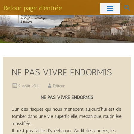
Retour page d'entrée
Skip
to
content
NE PAS VIVRE ENDORMIS
9 août 2025
Editeur
NE PAS VIVRE ENDORMIS
L’un des risques qui nous menacent aujourd’hui est de
tomber dans une vie superficielle, mécanique, routinière,
massifiée…
Il n’est pas facile d’y échapper. Au fil des années, les