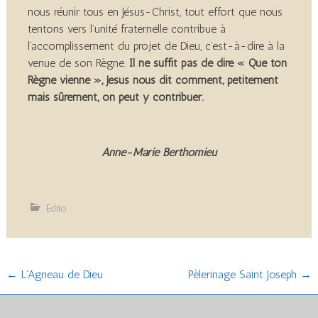
nous réunir tous en Jésus-Christ, tout effort que nous
tentons vers l’unité fraternelle contribue à
l’accomplissement du projet de Dieu, c’est-à-dire à la
venue de son Règne.
Il ne suffit pas de dire « Que ton
Règne vienne », Jésus nous dit comment, petitement
mais sûrement, on peut y contribuer.
Anne-Marie Berthomieu
Edito
Post
←
L’Agneau de Dieu
Pèlerinage Saint Joseph
→
navigation