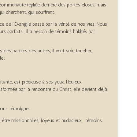
 communauté repliée derrière des portes closes, mais
ui cherchent, qui souffrent.
ce de l’Évangile passe par la vérité de nos vies. Nous
rs parfaits : il a besoin de témoins habités par
des paroles des autres, il veut voir, toucher,
e :
sitante, est précieuse à ses yeux. Heureux
formée par la rencontre du Christ, elle devient déjà
sons témoigner.
, être missionnaires, joyeux et audacieux, témoins