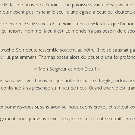
. Elle fait de nous des témoins. Une paroisse vivante n’est pas une
ui n’osent plus franchir le seuil d’une église, à ceux qui doutent, q
te encore les blessures de la croix. Il nous révèle ainsi que l’annon
 qui rejoint l’homme là où il est. Le monde n’a pas besoin de discou
roche. Son doute ressemble souvent au nôtre. Il ne se satisfait pas 
pour lui, patiemment. Thomas passe alors du doute à une foi profond
« Mon Seigneur et mon Dieu ! »
sans avoir vu. Il nous dit que notre foi, parfois fragile, parfois hé
onfiance à sa présence au milieu de nous. Quand une vie est trans
eux sommes‑nous si, sans avoir vu, nous osons croire… et surtout o
gagement, nous pouvons ouvrir des portes là où tout semblait fermé