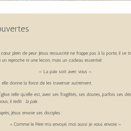
ouvertes
cœur plein de peur. Jésus ressuscité ne frappe pas à la porte, il se tien
ni un reproche ni une leçon, mais un cadeau essentiel :
« La paix soit avec vous ».
s elle donne la force de les traverser autrement.
Église telle qu’elle est, avec ses fragilités, ses doutes, parfois se
us, il redit :
la paix
.
après, Jésus envoie ses disciples :
« Comme le Père m’a envoyé, moi aussi je vous envoie. »