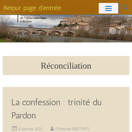
Retour page d'entrée
Skip
to
content
Réconciliation
La confession : trinité du
Pardon
4 janvier 2021
Christian MATTHYS